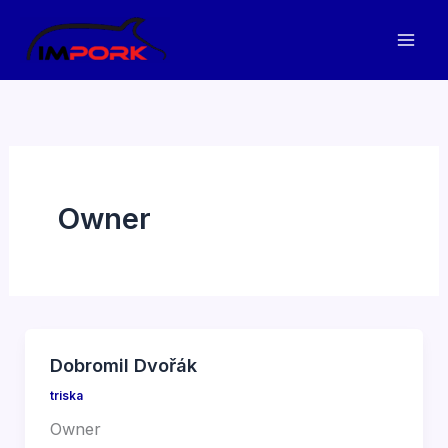
Přeskočit
na
obsah
Owner
Dobromil Dvořák
triska
Owner